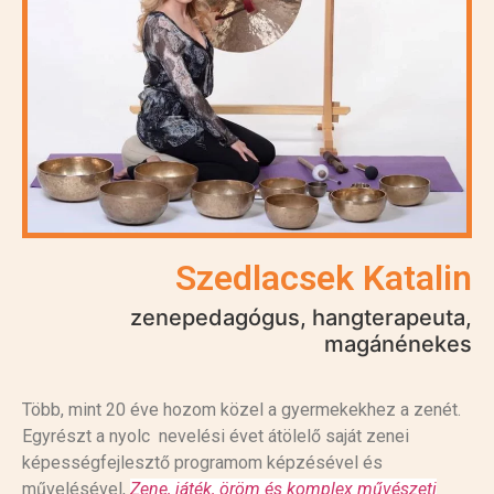
Szedlacsek Katalin
zenepedagógus, hangterapeuta,
magánénekes
Több, mint 20 éve hozom közel a gyermekekhez a zenét.
Egyrészt a nyolc nevelési évet átölelő saját zenei
képességfejlesztő programom képzésével és
művelésével,
Zene, játék, öröm és komplex művészeti