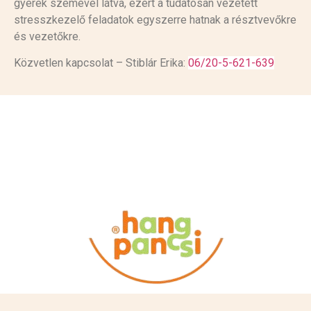
gyerek szemével látva, ezért a tudatosan vezetett
stresszkezelő feladatok egyszerre hatnak a résztvevőkre
és vezetőkre.
Közvetlen kapcsolat – Stiblár Erika:
06/20-5-621-639