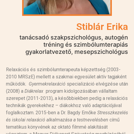
Stiblár Erika
tanácsadó szakpszichológus, autogén
tréning és szimbólumterapiás
gyakorlatvezető, mesepszichológus
Relaxációs és szimbólumterapeuta képzettség (2003-
2010 MRSzE) mellett a szakmai egyesület aktív tagjaként
működök.
Gyermekrelaxáció
specializáció elvégzése után
(2008) a
Diákrelax
program kidolgozásában vállaltam
szerepet (2011-2013), a későbbiekben pedig a relaxációs
technikák gyerekekhez – diákokhoz való adaptációjával
foglalkoztam. 2015-ben a Dr. Bagdy Emőke
Stresszkezelés
és iskolai relaxáció alkalmazása a testnevelésben
című
tematikus könyvének az oktató filmmé alakítását