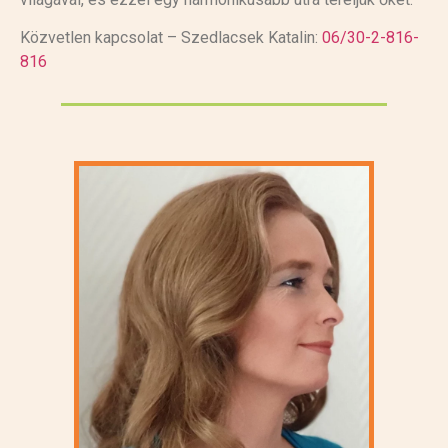
Közvetlen kapcsolat – Szedlacsek Katalin:
06/30-2-816-
816