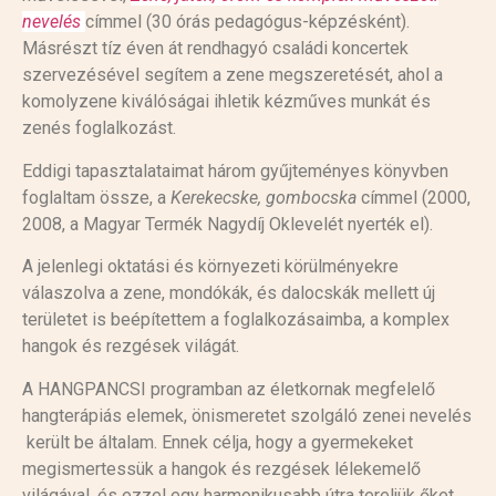
nevelés
címmel (30 órás pedagógus-képzésként).
Másrészt tíz éven át rendhagyó családi koncertek
szervezésével segítem a zene megszeretését, ahol a
komolyzene kiválóságai ihletik kézműves munkát és
zenés foglalkozást.
Eddigi tapasztalataimat három gyűjteményes könyvben
foglaltam össze, a
Kerekecske, gombocska
címmel (2000,
2008, a Magyar Termék Nagydíj Oklevelét nyerték el).
A jelenlegi oktatási és környezeti körülményekre
válaszolva a zene, mondókák, és dalocskák mellett új
területet is beépítettem a foglalkozásaimba, a komplex
hangok és rezgések világát.
A HANGPANCSI programban az életkornak megfelelő
hangterápiás elemek, önismeretet szolgáló zenei nevelés
került be általam. Ennek célja, hogy a gyermekeket
megismertessük a hangok és rezgések lélekemelő
világával, és ezzel egy harmonikusabb útra tereljük őket.