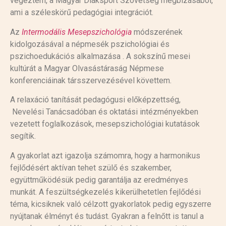
végeztem, a Magyar Diáksport Szövetség megbízásából,
ami a széleskörű pedagógiai integrációt.
Az
Intermodális Mesepszichológia
módszerének
kidolgozásával a népmesék pszichológiai és
pszichoedukációs alkalmazása . A sokszínű mesei
kultúrát a Magyar Olvasástáraság Népmese
konferenciáinak társszervezésével követtem.
A relaxáció tanítását pedagógusi előképzettség,
Nevelési Tanácsadóban és oktatási intézményekben
vezetett foglalkozások, mesepszichológiai kutatások
segítik.
A gyakorlat azt igazolja számomra, hogy a harmonikus
fejlődésért aktívan tehet szülő és szakember,
együttműködésük pedig garantálja az eredményes
munkát. A feszültségkezelés kikerülhetetlen fejlődési
téma, kicsiknek való célzott gyakorlatok pedig egyszerre
nyújtanak élményt és tudást. Gyakran a felnőtt is tanul a