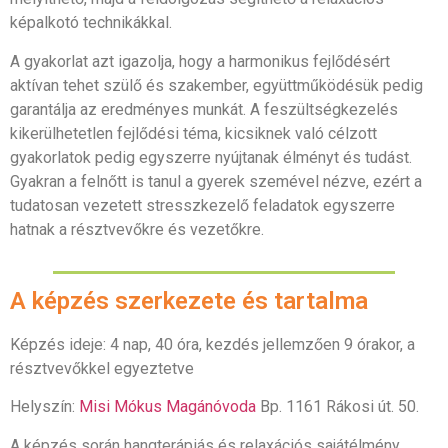
képalkotó technikákkal.
A gyakorlat azt igazolja, hogy a harmonikus fejlődésért
aktívan tehet szülő és szakember, együttműködésük pedig
garantálja az eredményes munkát. A feszültségkezelés
kikerülhetetlen fejlődési téma, kicsiknek való célzott
gyakorlatok pedig egyszerre nyújtanak élményt és tudást.
Gyakran a felnőtt is tanul a gyerek szemével nézve, ezért a
tudatosan vezetett stresszkezelő feladatok egyszerre
hatnak a résztvevőkre és vezetőkre.
A képzés szerkezete és tartalma
Képzés ideje: 4 nap, 40 óra, kezdés jellemzően 9 órakor, a
résztvevőkkel egyeztetve
Helyszín:
Misi Mókus Magánóvoda
Bp. 1161 Rákosi út. 50.
A képzés során hangterápiás és relaxációs sajátélmény,