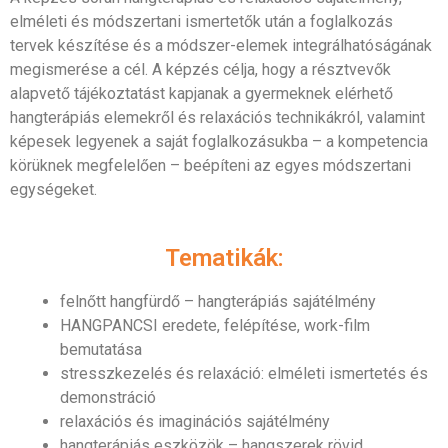
elméleti és módszertani ismertetők után a foglalkozás
tervek készítése és a módszer-elemek integrálhatóságának
megismerése a cél. A képzés célja, hogy a résztvevők
alapvető tájékoztatást kapjanak a gyermeknek elérhető
hangterápiás elemekről és relaxációs technikákról, valamint
képesek legyenek a saját foglalkozásukba – a kompetencia
körüknek megfelelően – beépíteni az egyes módszertani
egységeket.
Tematikák:
felnőtt hangfürdő – hangterápiás sajátélmény
HANGPANCSI eredete, felépítése, work-film
bemutatása
stresszkezelés és relaxáció: elméleti ismertetés és
demonstráció
relaxációs és imaginációs sajátélmény
hangterápiás eszközök – hangszerek rövid