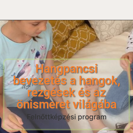
Hangpancsi
bevezetés a hangok,
rezgések és az
önismeret világába
Felnőttképzési program