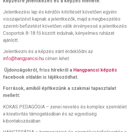
Képzésre jelentkezés és a képzés menete:
Jelentkezési lap és kérdőív kitöltését követően egyéni
visszajelzést kapnak a jelentkezők, majd a megbeszélés
szerinti befizetést követően válik érvényessé a jelentkezés.
Csoportok 8-18 fő között indulnak, kényelmes ruházat
ajánlott.
Jelentkezni és a képzés iránt érdeklődni az
info@hangpancsi.hu
címen lehet.
Újdonságokról, friss hírekről a
Hangpancsi képzés
facebook oldalán is tájékozódhat.
Források, amiből építkezünk a szakmai tapasztalat
mellett:
KOKAS PEDAGÓGIA – zenei nevelés és komplex szemlélet
a kreativitás támogatásában és az egyediség
kibontakozásában