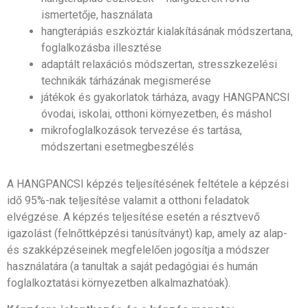
ismertetője, használata
hangterápiás eszköztár kialakításának módszertana,
foglalkozásba illesztése
adaptált relaxációs módszertan, stresszkezelési
technikák tárházának megismerése
játékok és gyakorlatok tárháza, avagy HANGPANCSI
óvodai, iskolai, otthoni környezetben, és máshol
mikrofoglalkozások tervezése és tartása,
módszertani esetmegbeszélés
A HANGPANCSI képzés teljesítésének feltétele a képzési
idő 95%-nak teljesítése valamit a otthoni feladatok
elvégzése. A képzés teljesítése esetén a résztvevő
igazolást (felnőttképzési tanúsítványt) kap, amely az alap-
és szakképzéseinek megfelelően jogosítja a módszer
használatára (a tanultak a saját pedagógiai és humán
foglalkoztatási környezetben alkalmazhatóak).