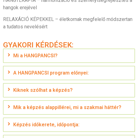
HANGTERÁPIA – harmonizáció és személyiségfejlesztés a
hangok erejével
RELAXÁCIÓ KÉPEKKEL – életkornak megfelelő módszertan
a tudatos nevelésért
GYAKORI KÉRDÉSEK:
Mi a HANGPANCSI?
A HANGPANCSI program előnyei:
Kiknek szólhat a képzés?
Mik a képzés alappillérei, mi a szakmai háttér?
Képzés időkerete, időpontja: