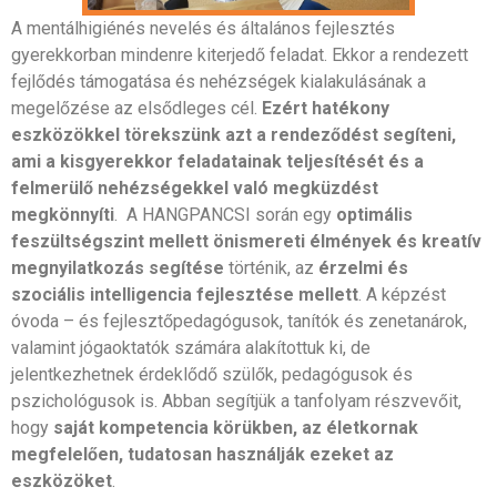
A mentálhigiénés nevelés és általános fejlesztés
gyerekkorban mindenre kiterjedő feladat. Ekkor a rendezett
fejlődés támogatása és nehézségek kialakulásának a
megelőzése az elsődleges cél.
Ezért hatékony
eszközökkel törekszünk azt a rendeződést segíteni,
ami a kisgyerekkor feladatainak teljesítését és a
felmerülő nehézségekkel való megküzdést
megkönnyíti
. A HANGPANCSI során egy
optimális
feszültségszint mellett önismereti élmények és kreatív
megnyilatkozás segítése
történik, az
érzelmi és
szociális intelligencia fejlesztése mellett
. A képzést
óvoda – és fejlesztőpedagógusok, tanítók és zenetanárok,
valamint jógaoktatók számára alakítottuk ki, de
jelentkezhetnek érdeklődő szülők, pedagógusok és
pszichológusok is. Abban segítjük a tanfolyam részvevőit,
hogy
saját kompetencia körükben, az életkornak
megfelelően, tudatosan használják ezeket az
eszközöket
.