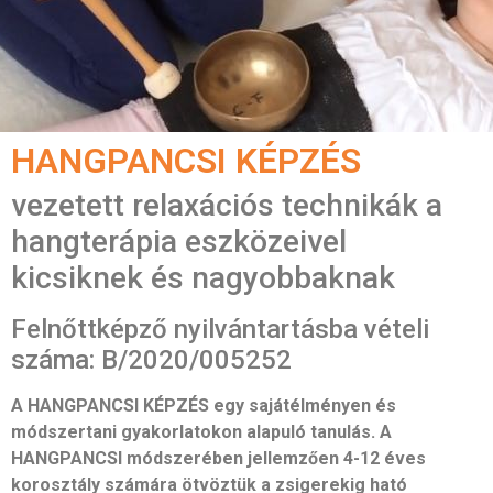
HANGPANCSI KÉPZÉS
vezetett relaxációs technikák a
hangterápia eszközeivel
kicsiknek és nagyobbaknak
Felnőttképző nyilvántartásba vételi
száma: B/2020/005252
A HANGPANCSI KÉPZÉS egy sajátélményen és
módszertani gyakorlatokon alapuló tanulás. A
HANGPANCSI módszerében jellemzően 4-12 éves
korosztály számára ötvöztük a zsigerekig ható