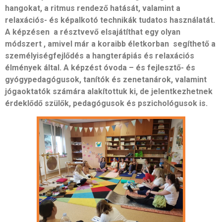
hangokat, a ritmus rendező hatását, valamint a
relaxációs- és képalkotó technikák tudatos használatát.
A képzésen a résztvevő elsajátíthat egy olyan
módszert , amivel már a koraibb életkorban segíthető a
személyiségfejlődés a hangterápiás és relaxációs
élmények által. A képzést óvoda – és fejlesztő- és
gyógypedagógusok, tanítók és zenetanárok, valamint
jógaoktatók számára alakítottuk ki, de jelentkezhetnek
érdeklődő szülők, pedagógusok és pszichológusok is.