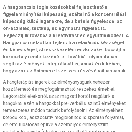
A hangpancsis foglalkozásokkal fejleszthető a
figyelemirányítási képesség, ezáltal nő a koncentrálási
képesség külső ingerekre, de a befele figyeléssel az
ön-észlelés, testkép, és egymásra figyelés is.
Fejlesztjük továbbá a kreativitást és együttműködést. A
Hangpancsi célzottan fejleszti a relaxációs készséget
és képességet, stresszkezelési eszközöket bocsájt a
korosztály rendelkezésére. Továbbá folyamatában
segíti az élmények integrálását is, annak érdekében,
hogy azok az önismeret szerves részévé válhassanak.
A hangterápiás ingerek az élményanyagunk nehezen
hozzáférhető és megfogalmazható részéhez érnek el.
Legkorábbi életkortól, azaz magzati kortól reagálunk a
hangokra, ezért a hangokkal pre-verbális szintű élményeket
természetes módon tudunk befolyásolni. Az élményekhez
kötődő képi, asszociatív megjelenítés is spontán folyamat,
de erre tudatosan építve a személyes élményszint
mélyíthető, majd a feldolgozás segíthető a relaxációs-