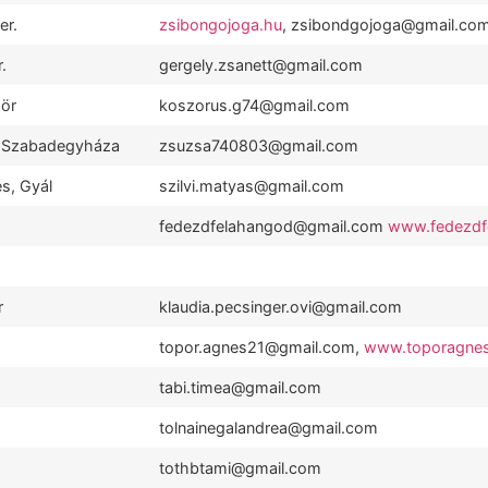
er.
zsibongojoga.hu
, zsibondgojoga@gmail.co
.
gergely.zsanett@gmail.com
ör
koszorus.g74@gmail.com
, Szabadegyháza
zsuzsa740803@gmail.com
s, Gyál
szilvi.matyas@gmail.com
fedezdfelahangod@gmail.com
www.fedezdf
.
r
klaudia.pecsinger.ovi@gmail.com
topor.agnes21@gmail.com,
www.toporagnes
tabi.timea@gmail.com
tolnainegalandrea@gmail.com
tothbtami@gmail.com