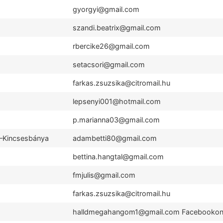
gyorgyi@gmail.com
szandi.beatrix@gmail.com
rbercike26@gmail.com
setacsori@gmail.com
farkas.zsuzsika@citromail.hu
lepsenyi001@hotmail.com
p.marianna03@gmail.com
 –Kincsesbánya
adambetti80@gmail.com
bettina.hangtal@gmail.com
fmjulis@gmail.com
farkas.zsuzsika@citromail.hu
halldmegahangom1@gmail.com Facebookon: