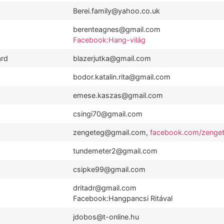
Berei.family@yahoo.co.uk
berenteagnes@gmail.com
Facebook:Hang-világ
árd
blazerjutka@gmail.com
bodor.katalin.rita@gmail.com
emese.kaszas@gmail.com
csingi70@gmail.com
zengeteg@gmail.com,
facebook.com/zenge
tundemeter2@gmail.com
csipke99@gmail.com
dritadr@gmail.com
Facebook:Hangpancsi Ritával
jdobos@t-online.hu