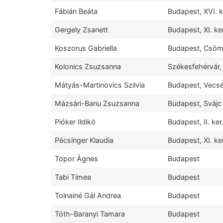
Fábián Beáta
Budapest, XVI. k
Gergely Zsanett
Budapest, XI. ker
Koszorus Gabriella
Budapest, Csöm
Kolonics Zsuzsanna
Székesfehérvár
Mátyás-Martinovics Szilvia
Budapest, Vecsé
Mázsári-Banu Zsuzsanna
Budapest, Svájc
Pióker Ildikó
Budapest, II. ker
Pécsinger Klaudia
Budapest, XI. ke
Topor Ágnes
Budapest
Tabi Tímea
Budapest
Tolnainé Gál Andrea
Budapest
Tóth-Baranyi Tamara
Budapest