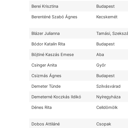
Berei Krisztina
Budapest
Berenténé Szabó Ágnes
Kecskemét
Blázer Julianna
Tamási, Szeksz
Bódor Katalin Rita
Budapest
Böjtiné Kaszás Emese
Aba
Csinger Anita
Győr
Csizmás Ágnes
Budapest
Demeter Tünde
Szilvásvárad
Demeterné Koczkás Ildikó
Nyíregyháza
Dénes Rita
Celldömölk
Dobos Attiláné
Csopak