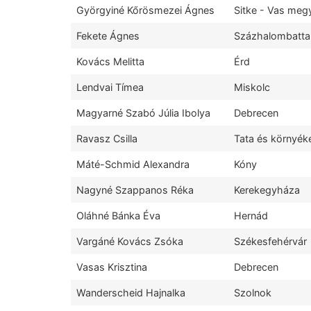
Györgyiné Kőrösmezei Ágnes
Sitke - Vas meg
Fekete Ágnes
Százhalombatta
Kovács Melitta
Érd
Lendvai Tímea
Miskolc
Magyarné Szabó Júlia Ibolya
Debrecen
Ravasz Csilla
Tata és környék
Máté-Schmid Alexandra
Kóny
Nagyné Szappanos Réka
Kerekegyháza
Oláhné Bánka Éva
Hernád
Vargáné Kovács Zsóka
Székesfehérvár
Vasas Krisztina
Debrecen
Wanderscheid Hajnalka
Szolnok