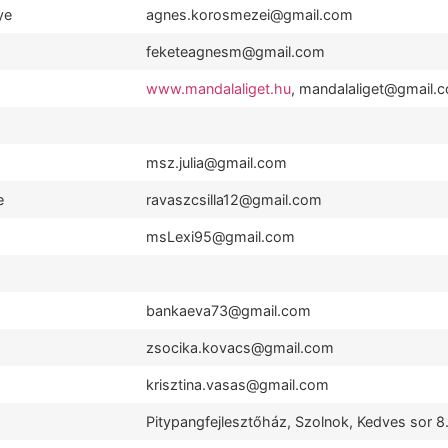
ye
agnes.korosmezei@gmail.com
feketeagnesm@gmail.com
www.mandalaliget.hu
, mandalaliget@gmail.
msz.julia@gmail.com
e
ravaszcsilla12@gmail.com
msLexi95@gmail.com
bankaeva73@gmail.com
zsocika.kovacs@gmail.com
krisztina.vasas@gmail.com
Pitypangfejlesztőház, Szolnok, Kedves sor 8