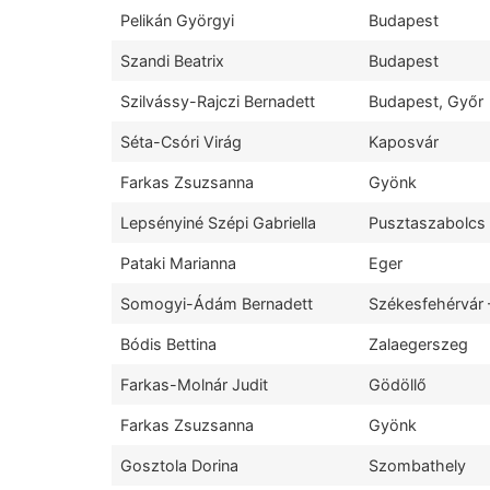
Pelikán Györgyi
Budapest
Szandi Beatrix
Budapest
Szilvássy-Rajczi Bernadett
Budapest, Győr
Séta-Csóri Virág
Kaposvár
Farkas Zsuzsanna
Gyönk
Lepsényiné Szépi Gabriella
Pusztaszabolcs
Pataki Marianna
Eger
Somogyi-Ádám Bernadett
Székesfehérvár
Bódis Bettina
Zalaegerszeg
Farkas-Molnár Judit
Gödöllő
Farkas Zsuzsanna
Gyönk
Gosztola Dorina
Szombathely