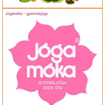
Jógamóka – gyermekjóga